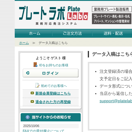
ホーム
≫ データ入稿はこちら
データ入稿はこち
ようこそ ゲスト 様
IDをお持ちのお客様
注文登録済の場合
文予定日をご記
データ形式につ
初めてのお客様へ
当店から返信し
新規会員登録はこちら
support@platela
退会された方の再登録
2025/10/06
FAXでの受付廃止について