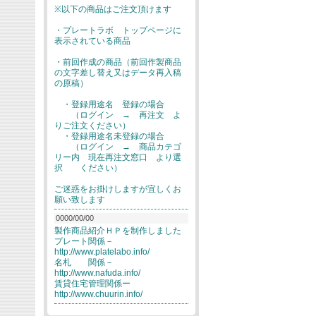
※以下の商品はご注文頂けます
・プレートラボ トップページに
表示されている商品
・前回作成の商品（前回作製商品
の文字差し替え又はデータ再入稿
の原稿）
・登録用途名 登録の場合
（ログイン → 再注文 よ
りご注文ください）
・登録用途名未登録の場合
（ログイン → 商品カテゴ
リー内 現在再注文窓口 より選
択 ください）
ご迷惑をお掛けしますが宜しくお
願い致します
0000/00/00
製作商品紹介ＨＰを制作しました
プレート関係－
http://www.platelabo.info/
名札 関係－
http://www.nafuda.info/
賃貸住宅管理関係ー
http://www.chuurin.info/