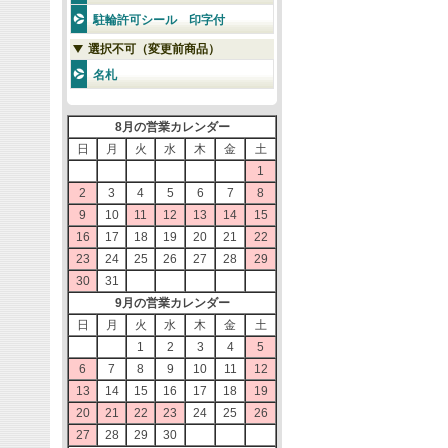
駐輪許可シール 印字付
選択不可（変更前商品）
名札
8月の営業カレンダー
日
月
火
水
木
金
土
1
2
3
4
5
6
7
8
9
10
11
12
13
14
15
16
17
18
19
20
21
22
23
24
25
26
27
28
29
30
31
9月の営業カレンダー
日
月
火
水
木
金
土
1
2
3
4
5
6
7
8
9
10
11
12
13
14
15
16
17
18
19
20
21
22
23
24
25
26
27
28
29
30