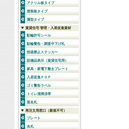
アクリル板タイプ
塗装板タイプ
薄型タイプ
賃貸住宅 管理・入居促進資材
駐輪許可シール
駐輪警告・調査中下げ札
投函禁止ステッカー
設備品表示（賃貸住宅用）
家具・家電下敷きプレート
入居促進ＰＯＰ
ゴミ警告ラベル
トイレ清掃済帯
室名札
再注文用窓口（新規不可）
プレート
名札