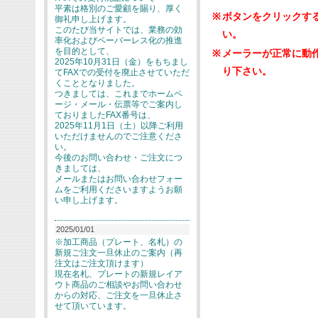
平素は格別のご愛顧を賜り、厚く
※
ボタンをクリックす
御礼申し上げます。
このたび当サイトでは、業務の効
い。
率化およびペーパーレス化の推進
を目的として、
※
メーラーが正常に動
2025年10月31日（金）をもちまし
り下さい。
てFAXでの受付を廃止させていただ
くこととなりました。
つきましては、これまでホームペ
ージ・メール・伝票等でご案内し
ておりましたFAX番号は、
2025年11月1日（土）以降ご利用
いただけませんのでご注意くださ
い。
今後のお問い合わせ・ご注文につ
きましては、
メールまたはお問い合わせフォー
ムをご利用くださいますようお願
い申し上げます。
2025/01/01
※加工商品（プレート、名札）の
新規ご注文一旦休止のご案内（再
注文はご注文頂けます）
現在名札、プレートの新規レイア
ウト商品のご相談やお問い合わせ
からの対応、ご注文を一旦休止さ
せて頂いています。