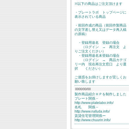
※以下の商品はご注文頂けます
・プレートラボ トップページに
表示されている商品
・前回作成の商品（前回作製商品
の文字差し替え又はデータ再入稿
の原稿）
・登録用途名 登録の場合
（ログイン → 再注文 よ
りご注文ください）
・登録用途名未登録の場合
（ログイン → 商品カテゴ
リー内 現在再注文窓口 より選
択 ください）
ご迷惑をお掛けしますが宜しくお
願い致します
0000/00/00
製作商品紹介ＨＰを制作しました
プレート関係－
http://www.platelabo.info/
名札 関係－
http://www.nafuda.info/
賃貸住宅管理関係ー
http://www.chuurin.info/