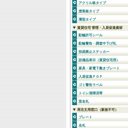
アクリル板タイプ
塗装板タイプ
薄型タイプ
賃貸住宅 管理・入居促進資材
駐輪許可シール
駐輪警告・調査中下げ札
投函禁止ステッカー
設備品表示（賃貸住宅用）
家具・家電下敷きプレート
入居促進ＰＯＰ
ゴミ警告ラベル
トイレ清掃済帯
室名札
再注文用窓口（新規不可）
プレート
名札