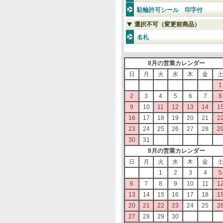
駐輪許可シール 印字付
選択不可（変更前商品）
名札
8月の営業カレンダー
日
月
火
水
木
金
1
2
3
4
5
6
7
8
9
10
11
12
13
14
1
16
17
18
19
20
21
2
23
24
25
26
27
28
2
30
31
9月の営業カレンダー
日
月
火
水
木
金
1
2
3
4
5
6
7
8
9
10
11
1
13
14
15
16
17
18
1
20
21
22
23
24
25
2
27
28
29
30