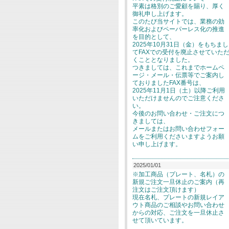
平素は格別のご愛顧を賜り、厚く
御礼申し上げます。
このたび当サイトでは、業務の効
率化およびペーパーレス化の推進
を目的として、
2025年10月31日（金）をもちまし
てFAXでの受付を廃止させていた
くこととなりました。
つきましては、これまでホームペ
ージ・メール・伝票等でご案内し
ておりましたFAX番号は、
2025年11月1日（土）以降ご利用
いただけませんのでご注意くださ
い。
今後のお問い合わせ・ご注文につ
きましては、
メールまたはお問い合わせフォー
ムをご利用くださいますようお願
い申し上げます。
2025/01/01
※加工商品（プレート、名札）の
新規ご注文一旦休止のご案内（再
注文はご注文頂けます）
現在名札、プレートの新規レイア
ウト商品のご相談やお問い合わせ
からの対応、ご注文を一旦休止さ
せて頂いています。