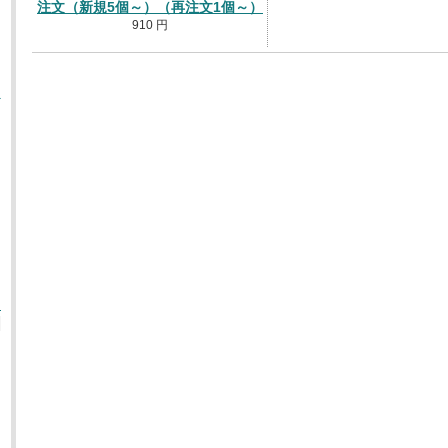
注文（新規5個～）（再注文1個～）
910 円
だ